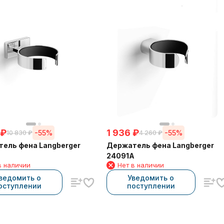
₽
1 936
₽
-55%
-55%
10 830
₽
4 260
₽
ель фена Langberger
Держатель фена Langberger
24091A
в наличии
Нет в наличии
ведомить о
Уведомить о
оступлении
поступлении