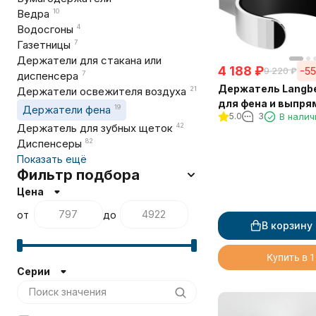
Ведра
10
Водосгоны
4
Газетницы
7
Держатели для стакана или
4 188
₽
-5
9 220
₽
диспенсера
7
Держатель Langbe
Держатели освежителя воздуха
21
для фена и выпря
Держатели фена
19
5.0
3
В налич
Держатель для зубных щеток
42
Диспенсеры
82
Показать ещё
Фильтр подбора
Цена
от
до
В корзину
Купить в 1
Серии