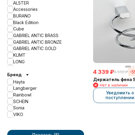
ALSTER
Accessories
BURANO
Black Edition
Cube
GABRIEL ANTIC BRASS
GABRIEL ANTIC BRONZE
GABRIEL ANTIC GOLD
KLIMT
LONG
Lugano
4 339
₽
-5
9 550
₽
Бренд
QUICK
Держатель фена 
SWING
Hayta
Нет в наличии
Langberger
Уведомить о
Rainbowl
поступлении
SCHEIN
Sonia
VIKO
Показать