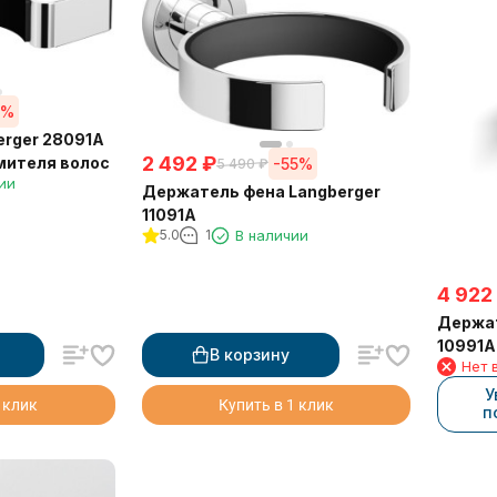
5%
rger 28091A
2 492
₽
мителя волос
-55%
5 490
₽
ии
Держатель фена Langberger
11091A
5.0
1
В наличии
4 922
Держат
10991A
В корзину
Нет 
У
 клик
Купить в 1 клик
п