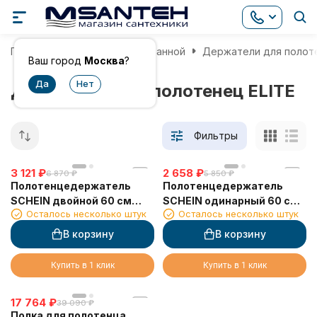
Главная
Аксессуары для ванной
Держатели для полот
Ваш город
Москва
?
Держатели для полотенец ELITE
Фильтры
3 121
₽
2 658
₽
6 870
₽
5 850
₽
Полотенцедержатель
Полотенцедержатель
SCHEIN двойной 60 см
SCHEIN одинарный 60 см
Осталось несколько штук
Осталось несколько штук
(7057040)
(7057037)
В корзину
В корзину
Купить в 1 клик
Купить в 1 клик
17 764
₽
39 090
₽
Полка для полотенца