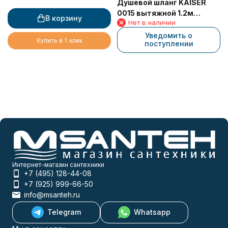
Душевой шланг KAISER
0015 вытяжной 1.2м
В корзину
Нет в наличии
нейлоновый (серый)
1/2"*3/8"
Уведомить о
Купить в 1 клик
поступлении
Интернет-магазин сантехники
+7 (495) 128-44-08
+7 (925) 999-66-50
info@msanteh.ru
Telegram
Whatsapp