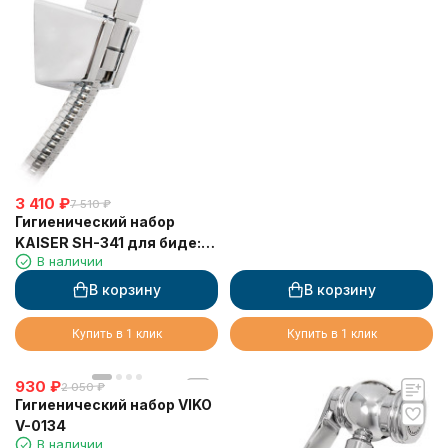
3 410
₽
7 510
₽
Гигиенический набор
KAISER SH-341 для биде:
В наличии
лейка, шланг, кронштейн,
Хром
В корзину
В корзину
Купить в 1 клик
Купить в 1 клик
930
₽
2 050
₽
Гигиенический набор VIKO
V-0134
В наличии