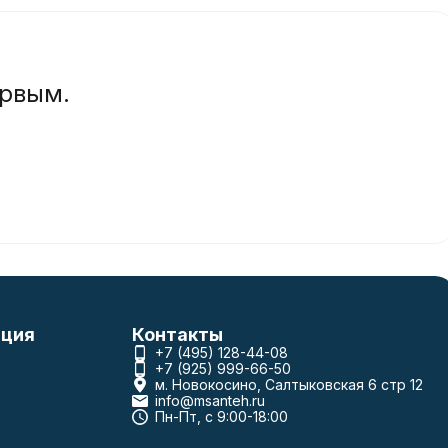
ервым.
ция
Контакты
+7 (495) 128-44-08
+7 (925) 999-66-50
м. Новокосино, Салтыковская 6 стр 12
info@msanteh.ru
Пн-Пт, с 9:00-18:00