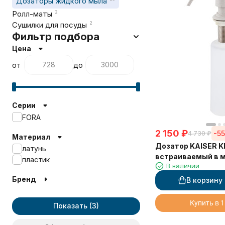
Дозаторы жидкого мыла
Ролл-маты
2
Сушилки для посуды
2
Фильтр подбора
Цена
от
до
Серии
FORA
2 150
₽
-5
4 730
₽
Материал
Дозатор KAISER K
латунь
встраиваемый в 
пластик
В наличии
Бренд
В корзину
Купить в 1
Показать