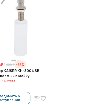
₽
-55%
4 980
₽
р KAISER KH-3004 SB
ваемый в мойку
в наличии
ведомить о
оступлении