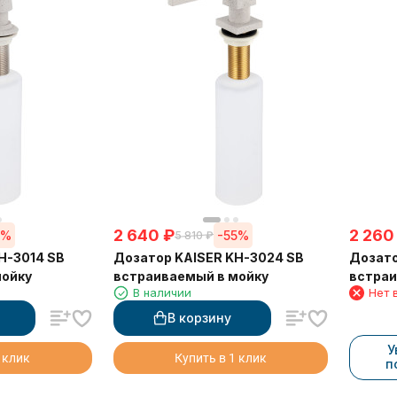
2 640
₽
2 260
5%
-55%
5 810
₽
H-3014 SB
Дозатор KAISER KH-3024 SB
Дозато
мойку
встраиваемый в мойку
встраи
В наличии
Нет 
В корзину
У
 клик
Купить в 1 клик
п