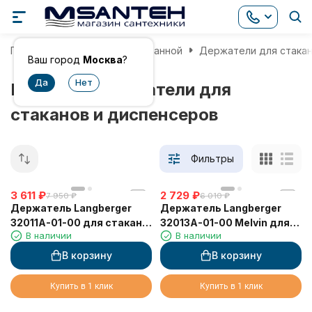
Главная
Аксессуары для ванной
Держатели для стакан
Ваш город
Москва
?
Немецкие держатели для
стаканов и диспенсеров
Фильтры
3 611
₽
2 729
₽
7 950
₽
6 010
₽
Держатель Langberger
Держатель Langberger
32011A-01-00 для стакана
32013A-01-00 Melvin для
В наличии
В наличии
или диспенсера
стакана или диспенсера
одинарный к стене
одинарный настольный
В корзину
В корзину
Купить в 1 клик
Купить в 1 клик