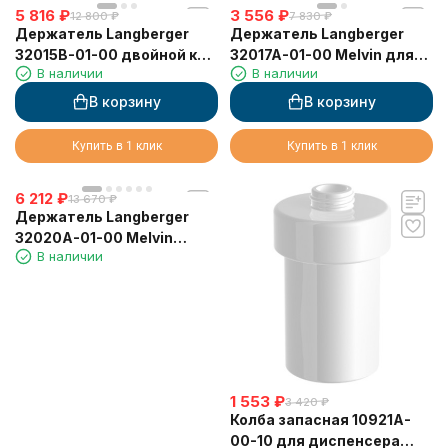
5 816
₽
3 556
₽
12 800
₽
7 830
₽
Держатель Langberger
Держатель Langberger
32015B-01-00 двойной к
32017A-01-00 Melvin для
В наличии
В наличии
стене с полкой
стаканов двойной
(мыльница, стакан,
В корзину
В корзину
диспенсер)
Купить в 1 клик
Купить в 1 клик
6 212
₽
13 670
₽
Держатель Langberger
32020A-01-00 Melvin
В наличии
тройной к стене (для
мыльницы, стакана,
диспенсера)
1 553
₽
3 420
₽
Колба запасная 10921A-
00-10 для диспенсера