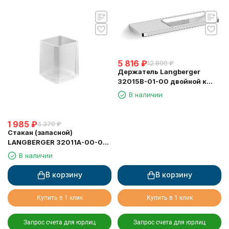
5 816
₽
12 800
₽
Держатель Langberger
32015B-01-00 двойной к
стене с полкой (мыльница,
В наличии
стакан, диспенсер)
1 985
₽
4 370
₽
Стакан (запасной)
LANGBERGER 32011A-00-01
стеклянный матовый
В наличии
В корзину
В корзину
Купить в 1 клик
Купить в 1 клик
Запрос счета для юрлиц
Запрос счета для юрлиц