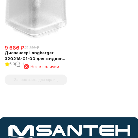
9 686
₽
21 310
₽
Диспенсер Langberger
32021A-01-00 для жидкого
5.0
1
мыла стеклянный
Нет в наличии
настольный квадратный
Запрос счета для юрлиц