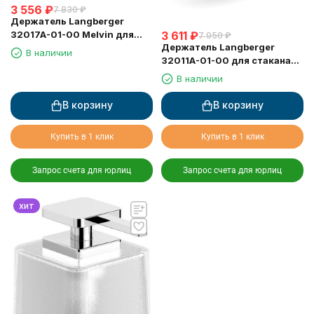
3 556
₽
7 830
₽
Держатель Langberger
3 611
₽
32017A-01-00 Melvin для
7 950
₽
Держатель Langberger
стаканов двойной
В наличии
32011A-01-00 для стакана
или диспенсера одинарный
В наличии
к стене
В корзину
В корзину
Купить в 1 клик
Купить в 1 клик
Запрос счета для юрлиц
Запрос счета для юрлиц
хит