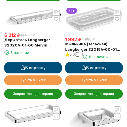
хит
6 212
₽
13 670
₽
1 992
₽
4 390
₽
Держатель Langberger
Мыльница (запасная)
32020A-01-00 Melvin
Langberger 32015A-00-01
тройной к стене (для
В наличии
5.0
1
стеклянная матовая
мыльницы, стакана,
В наличии
диспенсера)
В корзину
В корзину
Купить в 1 клик
Купить в 1 клик
Запрос счета для юрлиц
Запрос счета для юрлиц