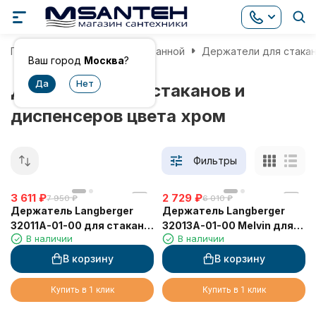
Главная
Аксессуары для ванной
Держатели для стакан
Ваш город
Москва
?
Держатели для стаканов и
диспенсеров цвета хром
Фильтры
3 611
₽
2 729
₽
7 950
₽
6 010
₽
Держатель Langberger
Держатель Langberger
32011A-01-00 для стакана
32013A-01-00 Melvin для
В наличии
В наличии
или диспенсера
стакана или диспенсера
одинарный к стене
одинарный настольный
В корзину
В корзину
Купить в 1 клик
Купить в 1 клик