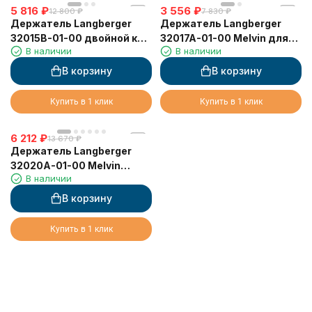
5 816
₽
3 556
₽
12 800
₽
7 830
₽
Держатель Langberger
Держатель Langberger
32015B-01-00 двойной к
32017A-01-00 Melvin для
В наличии
В наличии
стене с полкой
стаканов двойной
(мыльница, стакан,
В корзину
В корзину
диспенсер)
Купить в 1 клик
Купить в 1 клик
6 212
₽
13 670
₽
Держатель Langberger
32020A-01-00 Melvin
В наличии
тройной к стене (для
мыльницы, стакана,
В корзину
диспенсера)
Купить в 1 клик