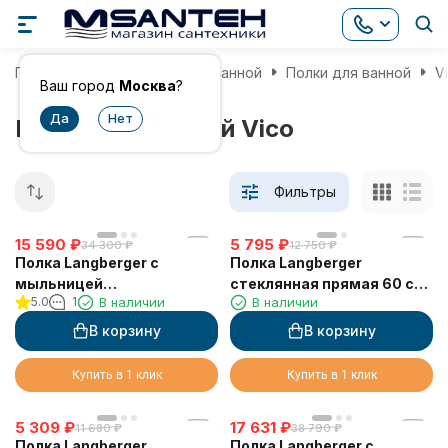
Главная
Аксессуары для ванной
Полки для ванной
V
Ваш город
Москва
?
Полки для ванной Vico
Фильтры
15 590
₽
5 795
₽
34 300
₽
12 750
₽
Полка Langberger с
Полка Langberger
мыльницей
стеклянная прямая 60 см
5.0
1
В наличии
В наличии
хромированная
11351E
универсальная к стене 52
В корзину
В корзину
см 31060C
Купить в 1 клик
Купить в 1 клик
5 309
₽
17 631
₽
11 680
₽
38 790
₽
Полка Langberger
Полка Langberger с