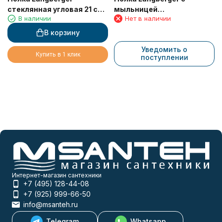
стеклянная угловая 21 см
мыльницей
В наличии
Нет в наличии
11351F
хромированная
универсальная к стене 52
В корзину
см (решетка+решетка)
Уведомить о
31060E
Купить в 1 клик
поступлении
Интернет-магазин сантехники
+7 (495) 128-44-08
+7 (925) 999-66-50
info@msanteh.ru
Telegram
Whatsapp