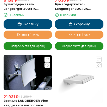
6 159
₽
7 630
₽
13 550
₽
16 790
₽
Бумагодержатель
Бумагодержатель
Langberger 30041A
Langberger 30042A
туалетной бумаги с
туалетной бумаги с
В наличии
В наличии
крышкой
крышкой двойной
В корзину
В корзину
Купить в 1 клик
Купить в 1 клик
Запрос счета для юрлиц
Запрос счета для юрлиц
21 931
₽
48 250
₽
Зеркало LANGBERGER Vico
квадратное поворотное