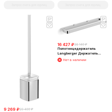
Запрос счета для юрлиц
Запрос счета для юрлиц
16 427
₽
36 140
₽
Полотенцедержатель
Langberger Держатель
аксессуаров и полотенца 45
Нет в наличии
см 11304D
9 269
₽
20 400
₽