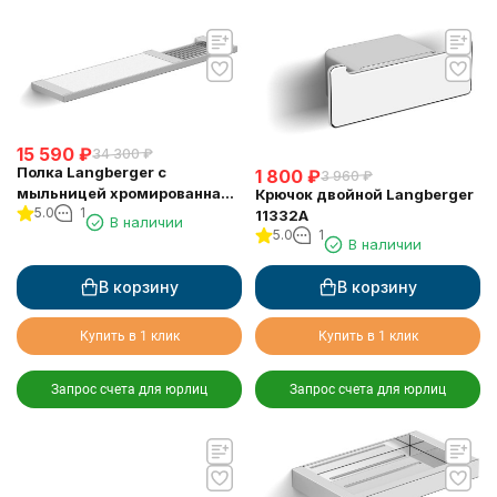
15 590
₽
34 300
₽
Полка Langberger с
1 800
₽
3 960
₽
мыльницей хромированная
Крючок двойной Langberger
5.0
1
универсальная к стене 52 см
11332A
В наличии
31060C
5.0
1
В наличии
В корзину
В корзину
Купить в 1 клик
Купить в 1 клик
Запрос счета для юрлиц
Запрос счета для юрлиц