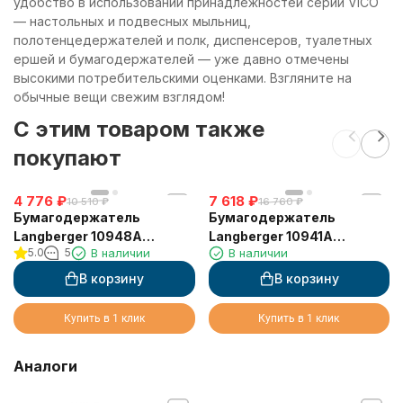
удобство в использовании принадлежностей серии VICO
— настольных и подвесных мыльниц,
полотенцедержателей и полк, диспенсеров, туалетных
ершей и бумагодержателей — уже давно отмечены
высокими потребительскими оценками. Взгляните на
обычные вещи свежим взглядом!
C этим товаром также
покупают
4 776
₽
7 618
₽
10 510
₽
16 760
₽
Бумагодержатель
Бумагодержатель
Langberger 10948A
Langberger 10941A
5.0
5
В наличии
В наличии
туалетной бумаги
туалетной бумаги с
вертикальный
крышкой
В корзину
В корзину
Купить в 1 клик
Купить в 1 клик
Аналоги