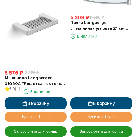
5 309
₽
11 680
₽
Полка Langberger
стеклянная угловая 21 см
11351F
В наличии
5 576
₽
12 270
₽
Мыльница Langberger
31060A "Решетка" к стене
5.0
1
хромированная
В наличии
В корзину
В корзину
Купить в 1 клик
Купить в 1 клик
Запрос счета для юрлиц
Запрос счета для юрлиц