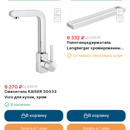
9 332
₽
20 540
₽
Полотенцедержатель
Langberger хромированный
к стене одинарный 45 см
Осталось несколько штук
30001D
6 270
₽
13 800
₽
Смеситель KAISER 30033
Vico для кухни, хром
В наличии
В корзину
В корзину
Купить в 1 клик
Купить в 1 клик