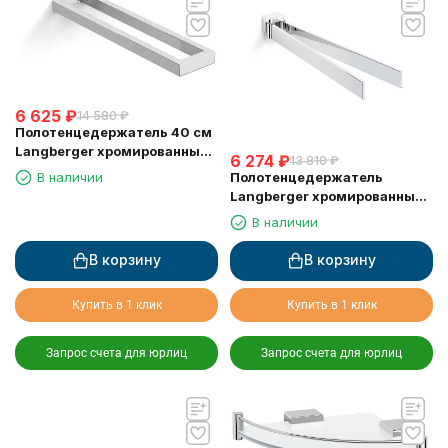
6 625
₽
14 580
₽
Полотенцедержатель 40 см
Langberger хромированный
6 274
₽
13 810
₽
к стене двойной 30008A
Полотенцедержатель
В наличии
Langberger хромированный
к стене двойной поворотный
В наличии
11308A
В корзину
В корзину
Купить в 1 клик
Купить в 1 клик
Запрос счета для юрлиц
Запрос счета для юрлиц