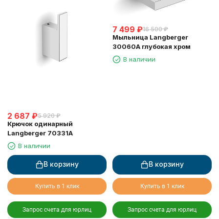
7 499
₽
16 500
₽
Мыльница Langberger
30060A глубокая хром
В наличии
2 687
₽
5 920
₽
Крючок одинарный
Langberger 70331A
В наличии
В корзину
В корзину
Купить в 1 клик
Купить в 1 клик
Запрос счета для юрлиц
Запрос счета для юрлиц