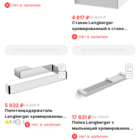
квадратный 11311A
Нет в наличии
4 917
₽
10 820
₽
Стакан Langberger
хромированный к стене
квадратный 30011A
Нет в наличии
Запрос счета для юрлиц
Запрос счета для юрлиц
5 932
₽
13 060
₽
Полотенцедержатель
Langberger хромированный
17 631
₽
38 790
₽
5.0
2
Полка Langberger с
к стене "полуовал" 11338A
Нет в наличии
мыльницей хромированная
универсальная к стене 52 см
Нет в наличии