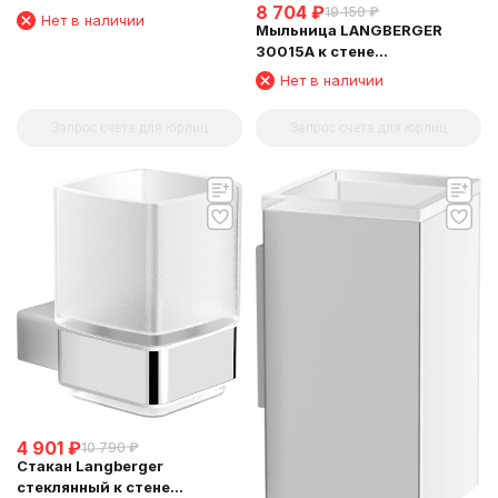
8 704
₽
19 150
₽
косметическое 5 кратное
Нет в наличии
Мыльница LANGBERGER
увеличение (75485)
30015A к стене
хромированная (L&C)
Нет в наличии
Запрос счета для юрлиц
Запрос счета для юрлиц
4 901
₽
10 790
₽
Стакан Langberger
стеклянный к стене