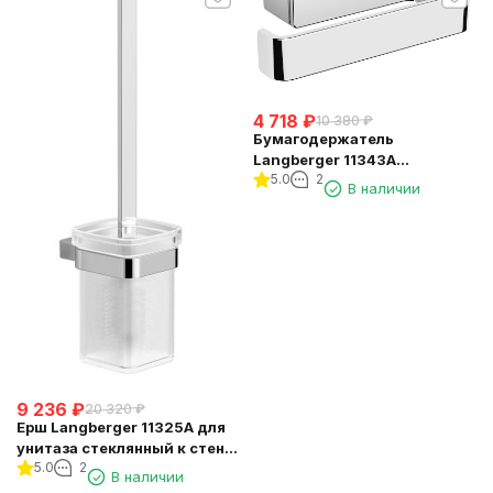
4 718
₽
10 380
₽
Бумагодержатель
Langberger 11343A
5.0
2
туалетной бумаги без
В наличии
крышки квадратный
9 236
₽
20 320
₽
Ерш Langberger 11325A для
унитаза стеклянный к стене
5.0
2
квадратный
В наличии