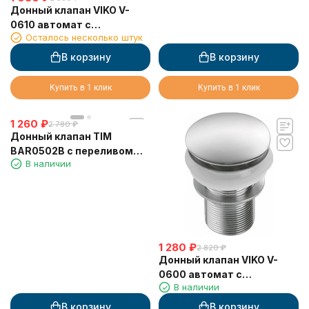
Донный клапан VIKO V-
0610 автомат с
Осталось несколько штук
переливом
В корзину
В корзину
Купить в 1 клик
Купить в 1 клик
1 260
₽
2 780
₽
Донный клапан TIM
BAR0502B с переливом
В наличии
автомат 1 1/4" (ф32)
1 280
₽
2 820
₽
Донный клапан VIKO V-
0600 автомат с
В наличии
переливом
В корзину
В корзину