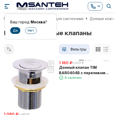
Главная
Комплектующие для сантехники
Донные клап
Ваш город
Москва
?
Китайские донные клапаны
Фильтры
1 180
₽
2 600
₽
Донный клапан TIM
BAR0404B с переливом
В наличии
автомат 1-1/2" (ф40)
1 080
₽
2 380
₽