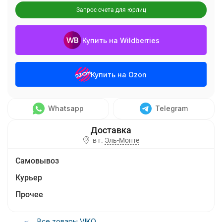
Запрос счета для юрлиц
Купить на Wildberries
Купить на Ozon
Whatsapp
Telegram
в г.
Эль-Монте
Самовывоз
Курьер
Прочее
Все товары VIKO