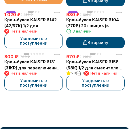
В корзину
1 020
хит
₽
980
хит
₽
2 250
₽
2 160
₽
Кран-букса KAISER 6142
Кран-букса KAISER 6104
(42/57К) 1/2 для
(77RB) 20 шлицов (в
Нет в наличии
В наличии
смесителей серии 42/57К
блистере)
Уведомить о
В корзину
поступлении
800
₽
970
₽
1 760
₽
2 140
₽
Кран-букса KAISER 6131
Кран-букса KAISER 6158
(31KR) для переключения
(58К) 1/2 для смесителей
Нет в наличии
5.0
1
Нет в наличии
смесителей 31144/31244
серии 58/51/69
Уведомить о
Уведомить о
поступлении
поступлении