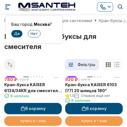
Главная
Комплектующие для сантехники
Кран-буксы д
Ваш город
Москва
?
Немецкие кран-буксы для
смесителя
Фильтры
780
хит
₽
920
хит
₽
1 720
₽
2 030
₽
Кран-букса KAISER
Кран-букса KAISER 6103
6134/34KR для смесителя
(77) 20 шлицов 180°
В наличии
1.0
Отзывов ещё нет
34044
В наличии
В корзину
В корзину
Купить в 1 клик
Купить в 1 клик