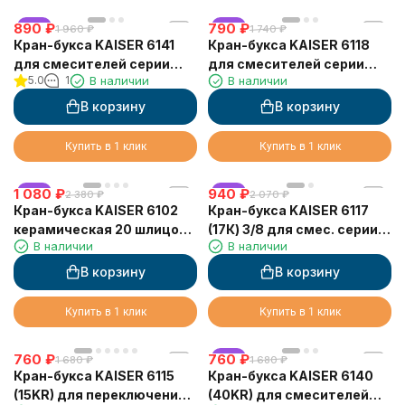
890
хит
₽
790
хит
₽
1 960
₽
1 740
₽
Кран-букса KAISER 6141
Кран-букса KAISER 6118
для смесителей серии
для смесителей серии
5.0
1
В наличии
В наличии
40144 (1-ая модификация)
13044 (1-ая модификация)
В корзину
В корзину
Купить в 1 клик
Купить в 1 клик
1 080
хит
₽
940
хит
₽
2 380
₽
2 070
₽
Кран-букса KAISER 6102
Кран-букса KAISER 6117
керамическая 20 шлицов
(17К) 3/8 для смес. серии
В наличии
В наличии
(арт 78) пара
17/28
В корзину
В корзину
Купить в 1 клик
Купить в 1 клик
760
₽
760
хит
₽
1 680
₽
1 680
₽
Кран-букса KAISER 6115
Кран-букса KAISER 6140
(15KR) для переключения
(40KR) для смесителей