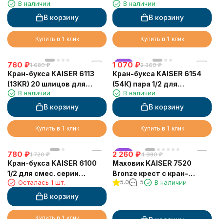
В наличии
В наличии
фильтрованной воды
40144 (2-я модификация)
15066
В корзину
В корзину
Купить в 1 клик
Купить в 1 клик
760
₽
1 070
хит
₽
1 680
₽
2 360
₽
Кран-букса KAISER 6113
Кран-букса KAISER 6154
(13KR) 20 шлицов для
(54К) пара 1/2 для
В наличии
В наличии
смесителей серии 13044
смесителей серии 54
(2-ая модификация)
В корзину
В корзину
Купить в 1 клик
Купить в 1 клик
780
₽
2 260
хит
₽
1 720
₽
4 980
₽
Кран-букса KAISER 6100
Маховик KAISER 7520
1/2 для смес. серии
Bronze крест с кран-
Осталась 1 шт.
5.0
5
В наличии
42/57/11255/11211
буксой (пара)
В корзину
Купить в 1 клик