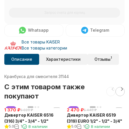
Запрос счета для юрлиц
Whatsapp
Telegram
Все товары KAISER
Все товары категории
1
Описание
Характеристики
Отзывы
Кранбукса для смесителя 31144
C этим товаром также
покупают
1 370
хит
₽
2 470
хит
₽
3 020
₽
5 440
₽
Дивертор KAISER 6516
Дивертор KAISER 6519
(316) 3/4" - 3/4" - 1/2"
(319) EURO 1/2" - 1/2" - 3/4"
5.0
1
В наличии
5.0
1
В наличии