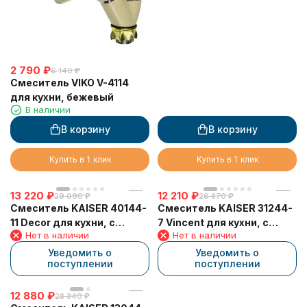
2 790
₽
6 140
₽
Смеситель VIKO V-4114
для кухни, бежевый
В наличии
В корзину
В корзину
Купить в 1 клик
Купить в 1 клик
13 220
₽
12 210
₽
29 090
₽
26 870
₽
Смеситель KAISER 40144-
Смеситель KAISER 31244-
11 Decor для кухни, с
7 Vincent для кухни, с
Нет в наличии
Нет в наличии
краном для питьевой
краном для питьевой
воды, бежевый мрамор
воды, бежевый мрамор
Уведомить о
Уведомить о
поступлении
поступлении
12 880
₽
28 340
₽