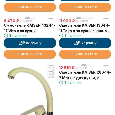
Купить в 1 клик
Купить в 1 клик
8 470
₽
11 990
₽
18 640
₽
26 380
₽
Смеситель KAISER 43244-
Смеситель KAISER 13044-
17 Vita для кухни
11 Teka для кухни с краном
В наличии
В наличии
для питьевой воды,
бежевый мрамор
В корзину
В корзину
Купить в 1 клик
Купить в 1 клик
12 810
₽
28 190
₽
Смеситель KAISER 26044-
7 Merkur для кухни, с
В наличии
краном для питьевой
воды, бежевый мрамор