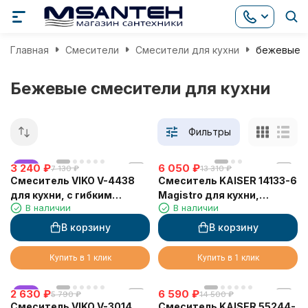
Главная
Смесители
Смесители для кухни
бежевые
Бежевые смесители для кухни
Фильтры
3 240
хит
₽
6 050
₽
7 130
₽
13 310
₽
Смеситель VIKO V-4438
Смеситель KAISER 14133-6
для кухни, с гибким
Magistro для кухни,
В наличии
В наличии
изливом, бежевый,
песочный
однорычажный, с
В корзину
В корзину
подводкой, латунь,
Купить в 1 клик
Купить в 1 клик
2 630
хит
₽
6 590
₽
5 790
₽
14 500
₽
Смеситель VIKO V-3014
Смеситель KAISER 55244-