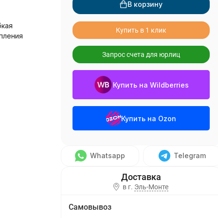
В корзину
бкая
Купить в 1 клик
пления
Запрос счета для юрлиц
Купить на Wildberries
Купить на Ozon
Whatsapp
Telegram
в г.
Эль-Монте
Самовывоз