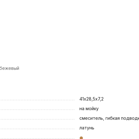
й бежевый
41х28,5х7,2
на мойку
смеситель, гибкая подвод
латунь