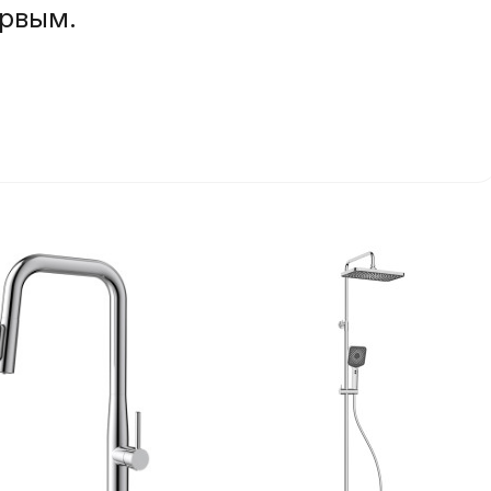
ервым.