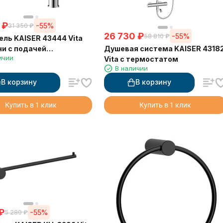
₽
-55%
31 350
₽
26 730
₽
-55%
58 810
₽
ль KAISER 43444 Vita
Душевая система KAISER 4318
ни с подачей
ичии
Vita с термостатом
ванной воды и
В наличии
ной лейкой
В корзину
В корзину
Купить в 1 клик
Купить в 1 клик
₽
-55%
5 280
₽