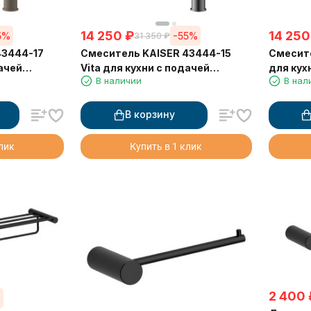
14 250
₽
14 250
5%
-55%
31 350
₽
43444-17
Смеситель KAISER 43444-15
Смесите
дачей
Vita для кухни с подачей
для кух
В наличии
В нал
ы и
фильтрованной воды и
фильтро
выдвижной лейкой
выдвиж
В корзину
клик
Купить в 1 клик
2 400
%