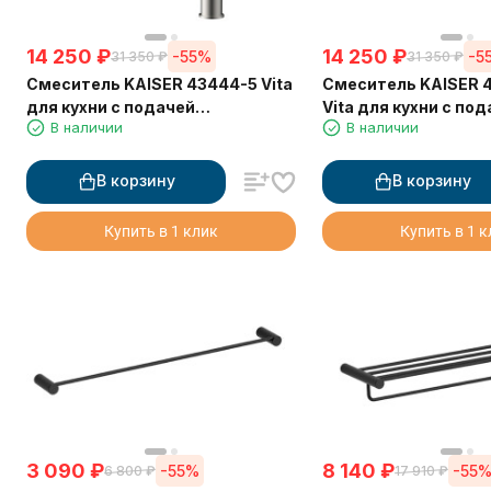
14 250
₽
14 250
₽
-55%
-5
31 350
₽
31 350
₽
Смеситель KAISER 43444-5 Vita
Смеситель KAISER 
для кухни с подачей
Vita для кухни с по
В наличии
В наличии
фильтрованной воды
фильтрованной вод
выдвижной лейкой
В корзину
В корзину
Купить в 1 клик
Купить в 1 
3 090
₽
8 140
₽
-55%
-55
6 800
₽
17 910
₽