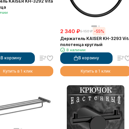
ль KAISER KH-3292 Vita
нца
ичии
2 340
₽
-55%
5 150
₽
Держатель KAISER KH-3293 Vit
полотенца круглый
В наличии
В корзину
В корзину
Купить в 1 клик
Купить в 1 клик