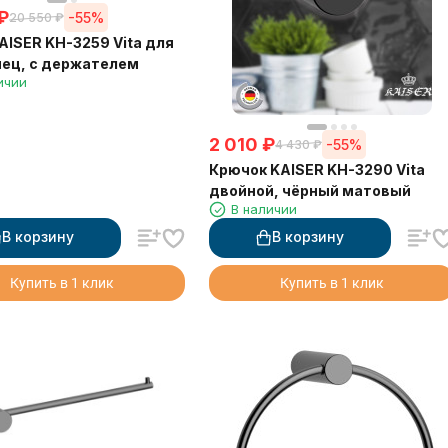
₽
-55%
20 550
₽
AISER KH-3259 Vita для
ец, с держателем
ичии
2 010
₽
-55%
4 430
₽
Крючок KAISER KH-3290 Vita
двойной, чёрный матовый
В наличии
В корзину
В корзину
Купить в 1 клик
Купить в 1 клик