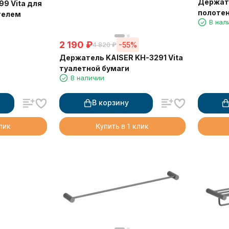
Держате
99 Vita для
полоте
телем
В нал
2 190
₽
-55%
4 820
₽
Держатель KAISER KH-3291 Vita
туалетной бумаги
В наличии
В корзину
клик
Купить в 1 клик