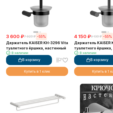
3 600
₽
4 150
₽
-55%
-55%
7 920
₽
9 130
₽
Держатель KAISER KH-3296 Vita
Держатель KAISER K
туалетного ёршика, настенный
туалетного ёршика,
В наличии
В наличии
В корзину
В корзину
Купить в 1 клик
Купить в 1 