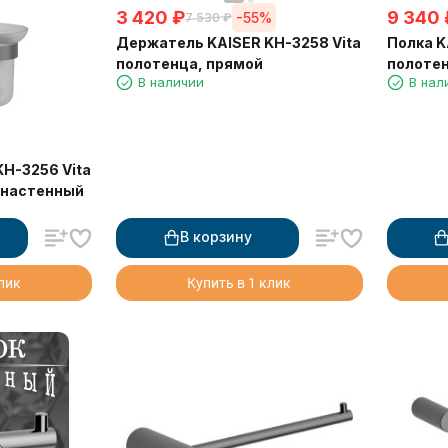
3 420
₽
9 340
-55%
7 530
₽
Держатель KAISER KH-3258 Vita
Полка K
полотенца, прямой
полотен
В наличии
В нал
H-3256 Vita
 настенный
В корзину
клик
Купить в 1 клик