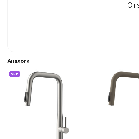
От
Аналоги
хит