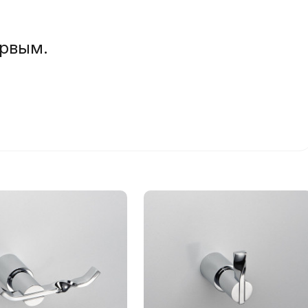
ервым.