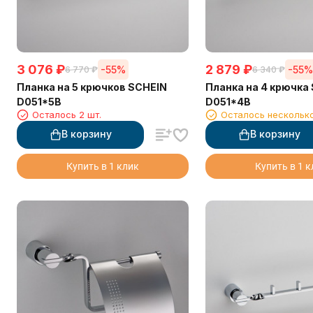
3 076
₽
2 879
₽
-55%
-55
6 770
₽
6 340
₽
Планка на 5 крючков SCHEIN
Планка на 4 крючка
D051*5B
D051*4B
Осталось 2 шт.
Осталось нескольк
В корзину
В корзину
Купить в 1 клик
Купить в 1 