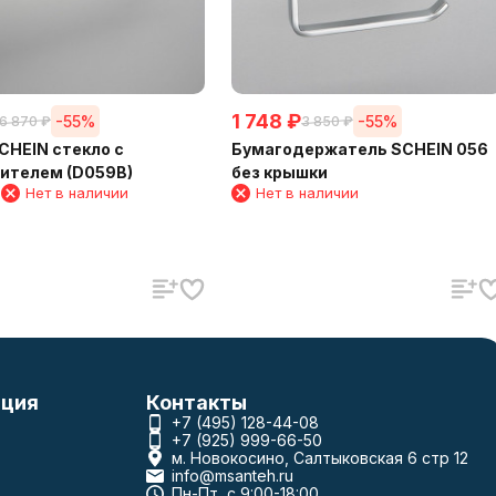
1 748
₽
-55%
-55%
6 870
₽
3 850
₽
CHEIN стекло с
Бумагодержатель SCHEIN 056
ограничителем (D059B)
без крышки
1
Нет в наличии
Нет в наличии
ция
Контакты
+7 (495) 128-44-08
+7 (925) 999-66-50
м. Новокосино, Салтыковская 6 стр 12
info@msanteh.ru
Пн-Пт, с 9:00-18:00