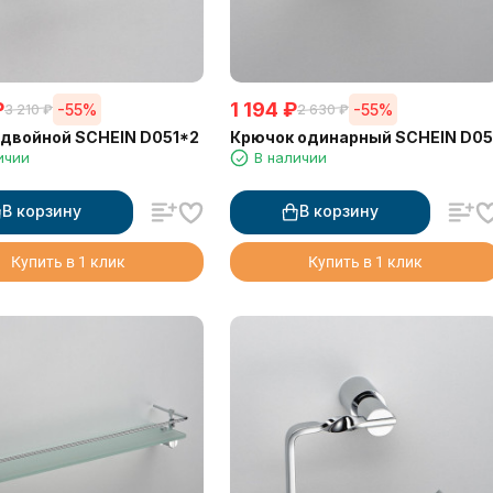
₽
1 194
₽
-55%
-55%
3 210
₽
2 630
₽
двойной SCHEIN D051*2
Крючок одинарный SCHEIN D05
ичии
В наличии
В корзину
В корзину
Купить в 1 клик
Купить в 1 клик