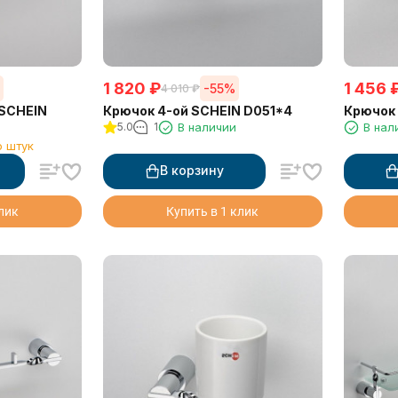
1 820
₽
1 456
%
-55%
4 010
₽
 SCHEIN
Крючок 4-ой SCHEIN D051*4
Крючок 
5.0
1
В наличии
В нал
о штук
В корзину
клик
Купить в 1 клик