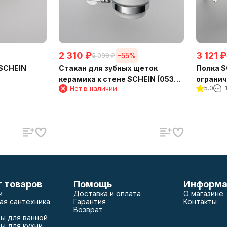
2 310
₽
3 121
₽
-55%
5 090
₽
 SCHEIN
Стакан для зубных щеток
Полка S
керамика к стене SCHEIN (053C-
Нет в наличии
5.0
R)
г товаров
Помощь
Информа
и
Доставка и оплата
О магазине
ая сантехника
Гарантия
Контакты
Возврат
ы для ванной
ы для кухни