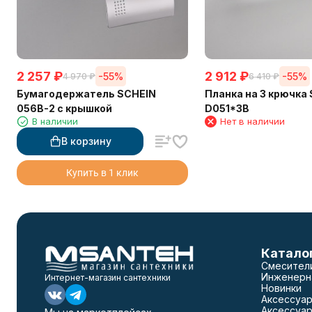
2 257
₽
2 912
₽
-55%
-55%
4 970
₽
6 410
₽
Бумагодержатель SCHEIN
Планка на 3 крючка
056B-2 с крышкой
D051*3B
В наличии
Нет в наличии
В корзину
Купить в 1 клик
Катало
Смесител
Инженерн
Интернет-магазин сантехники
Новинки
Аксессуар
Аксессуар