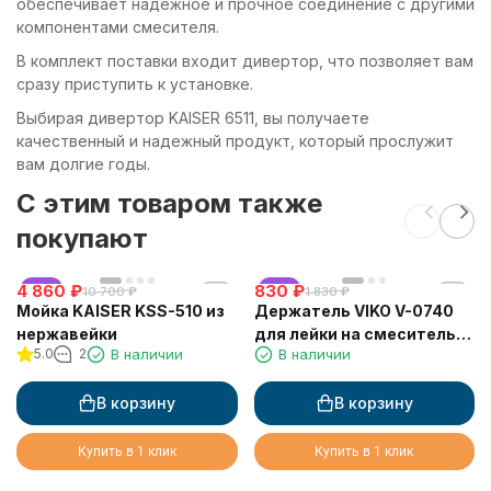
обеспечивает надежное и прочное соединение с другими
компонентами смесителя.
В комплект поставки входит дивертор, что позволяет вам
сразу приступить к установке.
Выбирая дивертор KАISER 6511, вы получаете
качественный и надежный продукт, который прослужит
вам долгие годы.
C этим товаром также
покупают
4 860
хит
₽
830
хит
₽
10 700
₽
1 830
₽
Мойка KAISER KSS-510 из
Держатель VIKO V-0740
нержавейки
для лейки на смеситель
5.0
2
В наличии
В наличии
для ванны
В корзину
В корзину
Купить в 1 клик
Купить в 1 клик