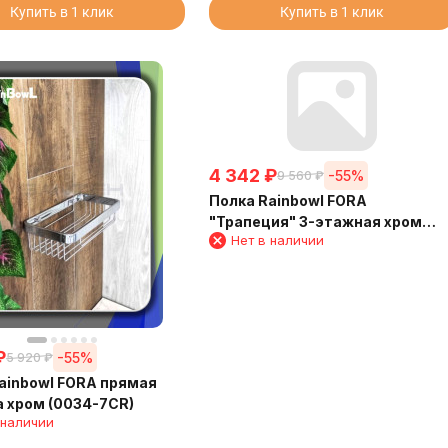
Купить в 1 клик
Купить в 1 клик
4 342
₽
-55%
9 560
₽
Полка Rainbowl FORA
"Трапеция" 3-этажная хром
Нет в наличии
15/18/22 см (15*18*22/Т)
₽
-55%
5 920
₽
ainbowl FORA прямая
 хром (0034-7CR)
 наличии