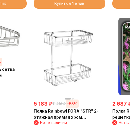
клик
Купить в 1 клик
%
A сетка
м
5 183
₽
2 687
-55%
11 410
₽
Полка Rainbowl FORA "STR" 2-
Полка R
этажная прямая хром
решетка
Нет в наличии
Нет в
(30*12/STR) глянцевый