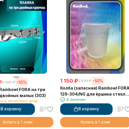
1 150
₽
-55%
2 530
₽
₽
-55%
2 380
₽
Колба (запасная) Rainbowl FOR
Rainbowl FORA на три
129-304/NG для ёршика стекло
двойных малых (303)
В наличии
прямая
ось несколько штук
В корзину
В корзину
Купить в 1 клик
Купить в 1 клик