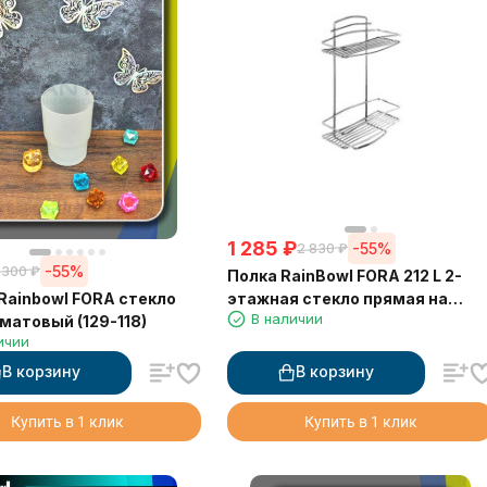
1 285
₽
-55%
2 830
₽
-55%
 300
₽
Полка RainBowl FORA 212 L 2-
Rainbowl FORA стекло
этажная стекло прямая на
В наличии
матовый (129-118)
пластинах
ичии
В корзину
В корзину
Купить в 1 клик
Купить в 1 клик