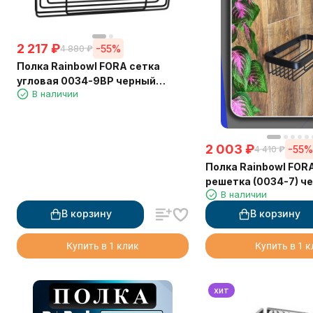
2 217
₽
-55%
4 880
₽
Полка Rainbowl FORA сетка
угловая 0034-9BP черный
В наличии
матовый
2 003
₽
-55
4 410
₽
Полка Rainbowl FOR
решетка (0034-7) ч
В наличии
В корзину
В корзину
Купить в 1 клик
Купить в 1 
хит