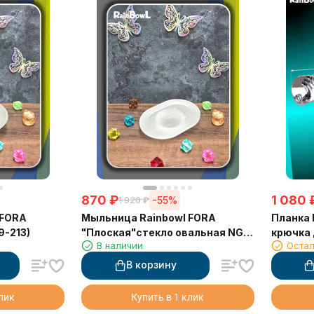
870
₽
1 080
-55%
1 920
₽
 FORA
Мыльница Rainbowl FORA
Планка 
9-213)
"Плоская"стекло овальная NG
крючка 
В наличии
Остал
(119-302/NG)
В корзину
клик
Купить в 1 клик