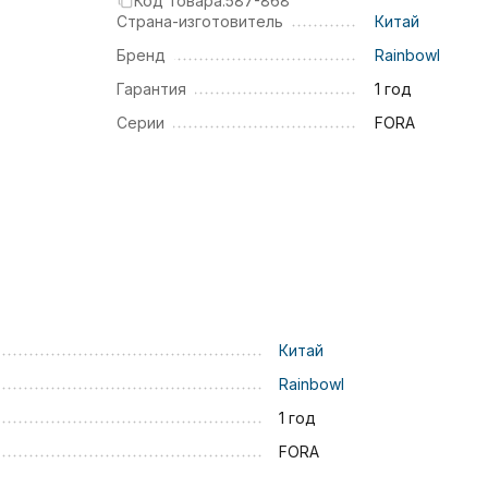
Код товара:
587-868
Страна-изготовитель
Китай
Бренд
Rainbowl
Гарантия
1 год
Серии
FORA
Китай
Rainbowl
1 год
FORA