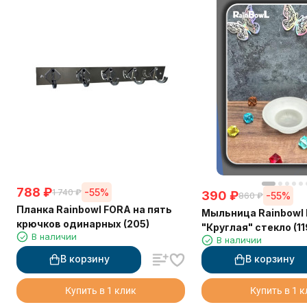
788
₽
-55%
1 740
₽
390
₽
-55%
860
₽
Планка Rainbowl FORA на пять
Мыльница Rainbowl
крючков одинарных (205)
"Круглая" стекло (11
В наличии
В наличии
В корзину
В корзину
Купить в 1 клик
Купить в 1 