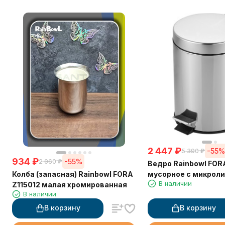
2 447
₽
-55
5 390
₽
934
₽
-55%
2 060
₽
Ведро Rainbowl FOR
Колба (запасная) Rainbowl FORA
мусорное с микроли
В наличии
Z115012 малая хромированная
В наличии
В корзину
В корзину