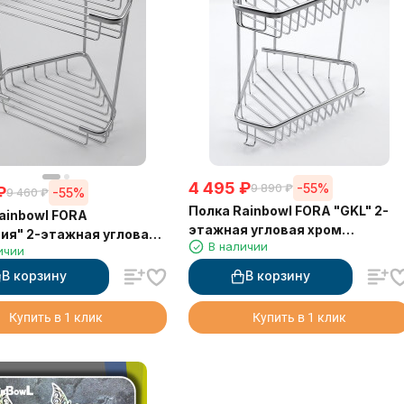
4 495
₽
-55%
9 890
₽
₽
-55%
9 460
₽
Полка Rainbowl FORA "GKL" 2-
ainbowl FORA
этажная угловая хром
ия" 2-этажная угловая
В наличии
глянцевый (18*18/G) 18x18 см
ичии
янцевый (18*18/Т)18x18
В корзину
В корзину
Купить в 1 клик
Купить в 1 клик