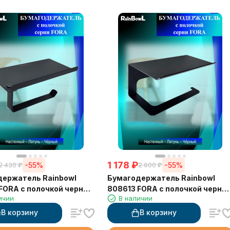
1 178
₽
-55%
-55%
2 430
₽
2 600
₽
ержатель Rainbowl
Бумагодержатель Rainbowl
FORA с полочкой черный
808613 FORA с полочкой черны
ичии
В наличии
й
матовый
В корзину
В корзину