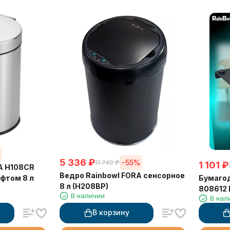
%
5 336
₽
-55%
11 740
₽
1 101
₽
A H108CR
Ведро Rainbowl FORA сенсорное
Бумагод
фтом 8 л
8 л (H208BP)
808612 
В наличии
В нал
матовы
В корзину