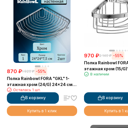
970
₽
-55%
2 140
₽
Полка Rainbowl FORA
этажная хром (15/G)
870
₽
-55%
1 920
₽
В наличии
крючками
Полка Rainbowl FORA "GKL" 1-
этажная хром (24/G) 24x24 см с
Осталась 1 шт.
крючками
В корзину
В корзину
Купить в 1 клик
Купить в 1 