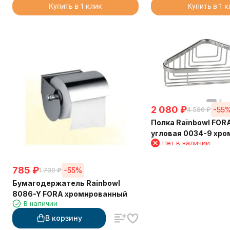
Купить в 1 клик
Купить в 1 
2 080
₽
-55
4 580
₽
Полка Rainbowl FOR
угловая 0034-9 хро
Нет в наличии
785
₽
-55%
1 730
₽
Бумагодержатель Rainbowl
8086-Y FORA хромированный
В наличии
В корзину