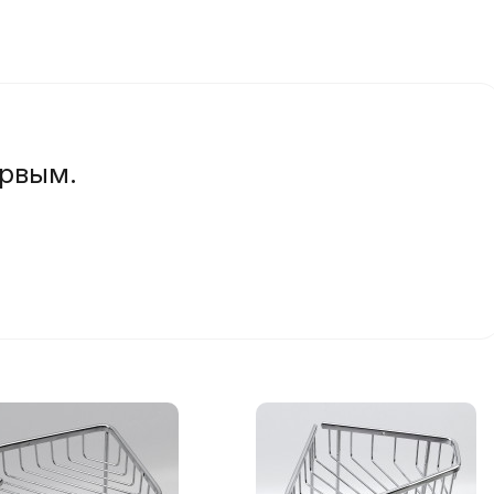
ервым.