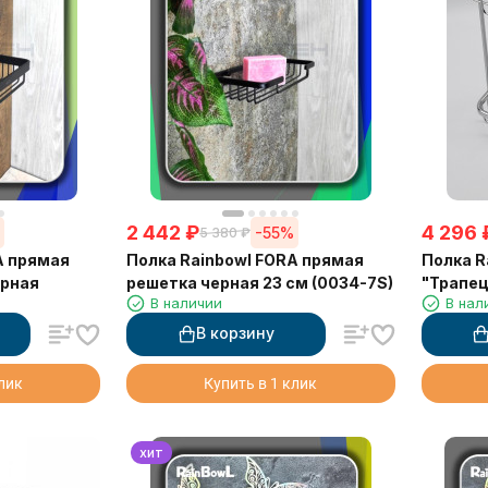
2 442
₽
4 296
%
-55%
5 380
₽
A прямая
Полка Rainbowl FORA прямая
Полка R
ерная
решетка черная 23 см (0034-7S)
"Трапец
В наличии
В нал
хром гл
см
В корзину
клик
Купить в 1 клик
хит