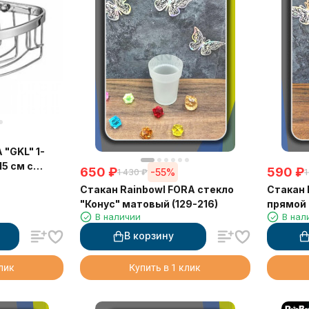
 "GKL" 1-
15 см с
650
₽
590
₽
-55%
1 430
₽
1
Стакан Rainbowl FORA стекло
Стакан 
"Конус" матовый (129-216)
прямой 
В наличии
В нал
В корзину
клик
Купить в 1 клик