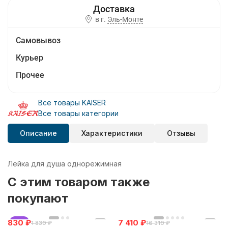
в г.
Эль-Монте
Самовывоз
Курьер
Прочее
Все товары KAISER
Все товары категории
Описание
Характеристики
Отзывы
Лейка для душа однорежимная
C этим товаром также
покупают
830
хит
₽
7 410
₽
1 830
₽
16 310
₽