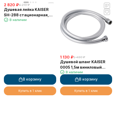
2 820
₽
6 210
₽
Душевая лейка KAISER
SH-288 стационарная,
В наличии
прямоугольная 250 х 160,
1 режим
1 130
₽
2 490
₽
Душевой шланг KAISER
0005 1,5м виниловый
В наличии
"Isiflex"
В корзину
В корзину
Купить в 1 клик
Купить в 1 клик