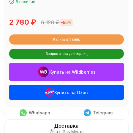
В наличии
2 780
₽
6 120
₽
-55%
Купить в 1 клик
Запрос счета для юрлиц
Купить на Wildberries
Купить на Ozon
Whatsapp
Telegram
в г.
Эль-Монте