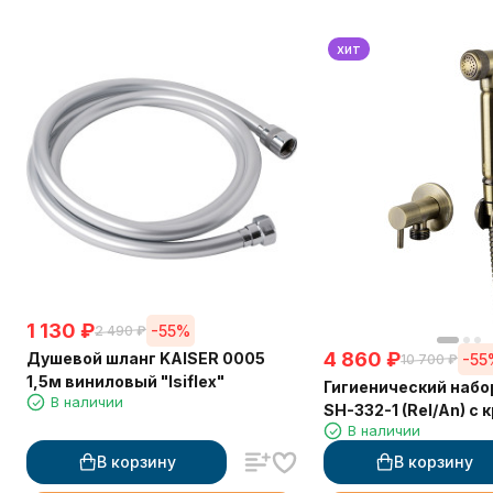
хит
1 130
₽
-55%
2 490
₽
4 860
₽
Душевой шланг KAISER 0005
-55
10 700
₽
1,5м виниловый "Isiflex"
Гигиенический набо
В наличии
SH-332-1 (Rel/An) с
В наличии
БРОНЗА
В корзину
В корзину