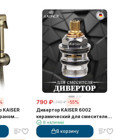
790
₽
%
-55%
1 740
₽
р KAISER
Дивертор KAISER 6002
 краном
керамический для смесителей
В наличии
76022/55022/00022
В корзину