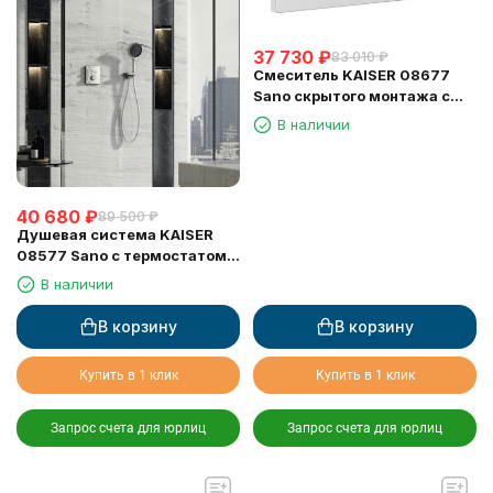
37 730
₽
83 010
₽
Смеситель KAISER 08677
Sano скрытого монтажа с
термостатом
В наличии
40 680
₽
89 500
₽
Душевая система KAISER
08577 Sano с термостатом,
скрытого монтажа
В наличии
(кронштейн 0160)
В корзину
В корзину
Купить в 1 клик
Купить в 1 клик
Запрос счета для юрлиц
Запрос счета для юрлиц