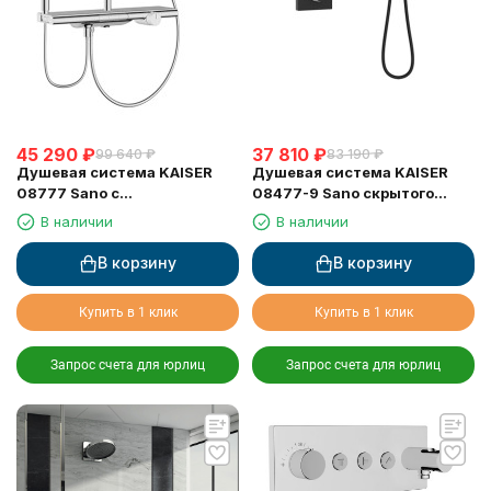
45 290
₽
37 810
₽
99 640
₽
83 190
₽
Душевая система KAISER
Душевая система KAISER
08777 Sano с
08477-9 Sano скрытого
гигиеническим душем и
монтажа, с термостатом
В наличии
В наличии
термостатом
В корзину
В корзину
Купить в 1 клик
Купить в 1 клик
Запрос счета для юрлиц
Запрос счета для юрлиц