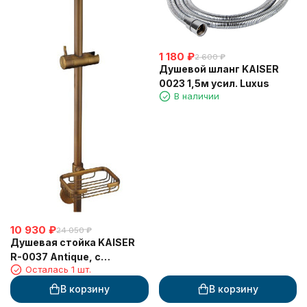
1 180
₽
2 600
₽
Душевой шланг KAISER
0023 1,5м усил. Luxus
В наличии
10 930
₽
24 050
₽
Душевая стойка KAISER
R-0037 Antique, с
Осталась 1 шт.
мыльницей, 658х190х140
мм, бронзовый
В корзину
В корзину