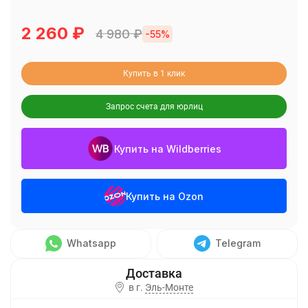
2 260
₽
4 980
₽
-55%
Купить в 1 клик
Запрос счета для юрлиц
Купить на Wildberries
Купить на Ozon
Whatsapp
Telegram
в г.
Эль-Монте