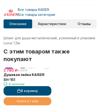
Все товары KAISER
Все товары категории
Описание
Характеристики
Отзывы
Шланг для душа металлический, усиленный в упаковке
Luxus 1,5м
C этим товаром также
покупают
2 780
хит
₽
6 120
₽
Душевая лейка KAISER
SH-151
В наличии
В корзину
Купить в 1 клик