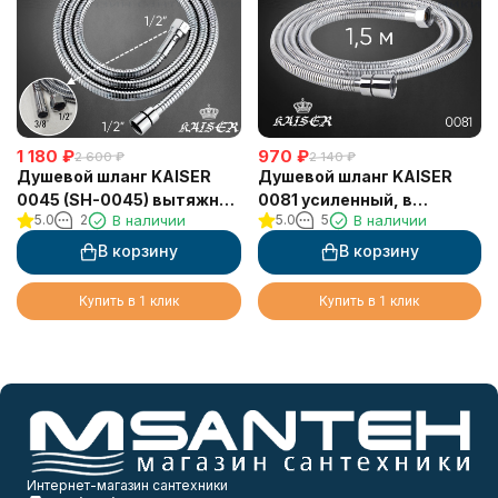
1 180
₽
970
₽
2 600
₽
2 140
₽
Душевой шланг KAISER
Душевой шланг KAISER
0045 (SH-0045) вытяжной
0081 усиленный, в
5.0
2
В наличии
5.0
5
В наличии
для джакузи 2,0м мет.
оплётке из нержавеющей
G1/2*M3/8 с доп. гайкой на
стали, 150 см
В корзину
В корзину
1/2
Купить в 1 клик
Купить в 1 клик
Интернет-магазин сантехники