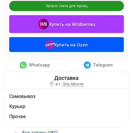
Запрос счета для юрлиц
Купить на Wildberries
Купить на Ozon
Whatsapp
Telegram
в г.
Эль-Монте
Самовывоз
Курьер
Прочее
Все товары VIKO