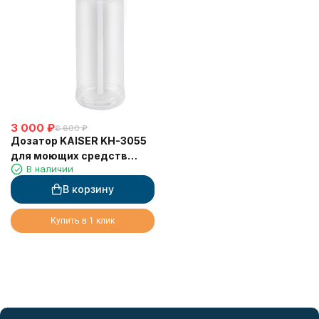
3 000
₽
6 600
₽
Дозатор KAISER KH-3055
для моющих средств
В наличии
встраиваемый в мойку
серебристый матовый
В корзину
330 мл
Купить в 1 клик