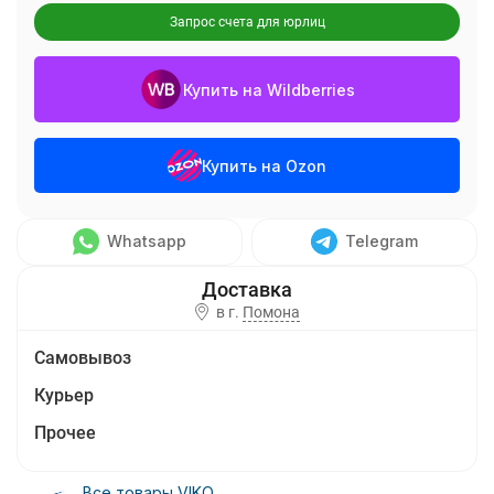
Запрос счета для юрлиц
Купить на Wildberries
Купить на Ozon
Whatsapp
Telegram
в г.
Помона
Самовывоз
Курьер
Прочее
Все товары VIKO