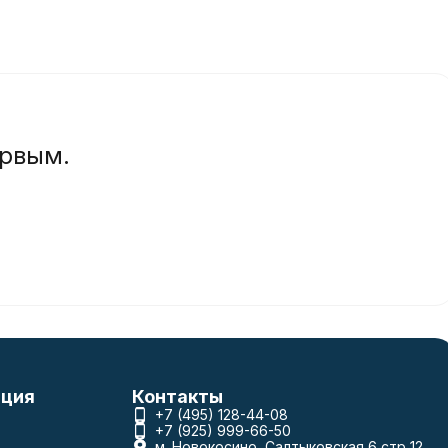
ервым.
ция
Контакты
+7 (495) 128-44-08
+7 (925) 999-66-50
м. Новокосино, Салтыковская 6 стр 12