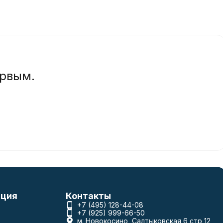
ервым.
ция
Контакты
+7 (495) 128-44-08
+7 (925) 999-66-50
м. Новокосино, Салтыковская 6 стр 12