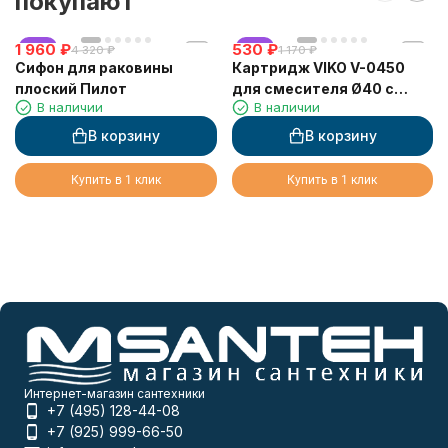
покупают
1 960
хит
₽
530
хит
₽
4 320
₽
1 170
₽
Сифон для раковины
Картридж VIKO V-0450
плоский Пилот
для смесителя Ø40 с
В наличии
В наличии
ножкой
В корзину
В корзину
Купить в 1 клик
Купить в 1 клик
Интернет-магазин сантехники
+7 (495) 128-44-08
+7 (925) 999-66-50