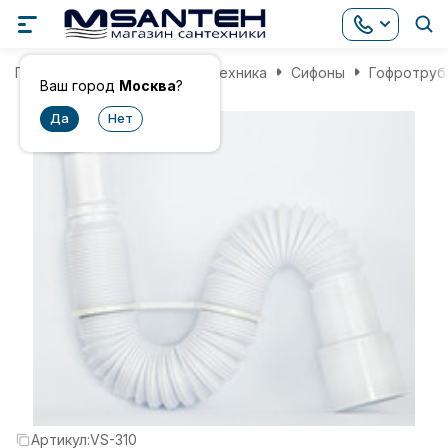
Главная
Инженерная сантехника
Сифоны
Гофротруба
Ваш город
Москва
?
Артикул:
VS-310