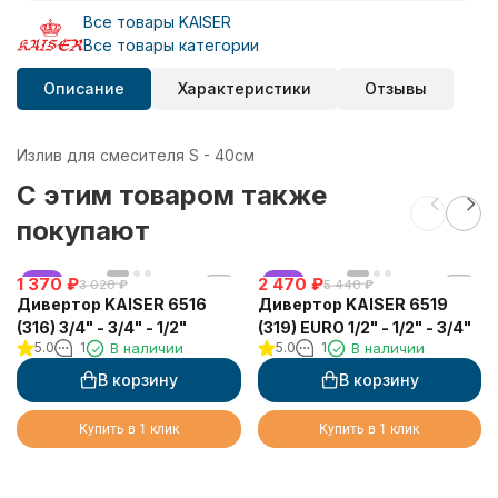
Все товары KAISER
Все товары категории
Описание
Характеристики
Отзывы
Излив для смесителя S - 40см
C этим товаром также
покупают
1 370
хит
₽
2 470
хит
₽
3 020
₽
5 440
₽
Дивертор KAISER 6516
Дивертор KAISER 6519
(316) 3/4" - 3/4" - 1/2"
(319) EURO 1/2" - 1/2" - 3/4"
5.0
1
В наличии
5.0
1
В наличии
В корзину
В корзину
Купить в 1 клик
Купить в 1 клик