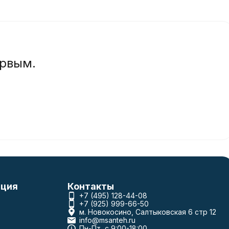
ервым.
ция
Контакты
+7 (495) 128-44-08
+7 (925) 999-66-50
м. Новокосино, Салтыковская 6 стр 12
info@msanteh.ru
Пн-Пт, с 9:00-18:00