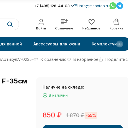
+7 (495) 128-44-08
info@msanteh.ru
Войти
Сравнение
Избранное
Корзина
для ванной
Аксессуары для кухни
Комплектующие
Артикул:
V-0235F
К сравнению
В избранное
Поделитьс
й F-35см
Наличие на складе:
В наличии
850
₽
1 870
₽
-55%