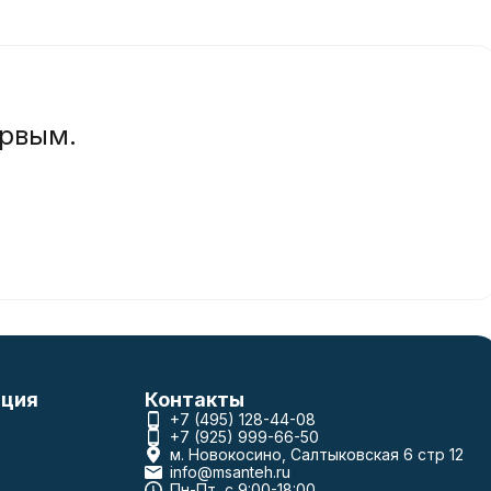
ервым.
ция
Контакты
+7 (495) 128-44-08
+7 (925) 999-66-50
м. Новокосино, Салтыковская 6 стр 12
info@msanteh.ru
Пн-Пт, с 9:00-18:00