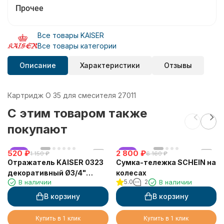
Прочее
Все товары KAISER
Все товары категории
Описание
Характеристики
Отзывы
Картридж O 35 для смесителя 27011
C этим товаром также
покупают
520
хит
₽
2 800
хит
₽
1 150
₽
6 160
₽
Отражатель KAISER 0323
Сумка-тележка SCHEIN на
декоративный Ø3/4"
колесах
В наличии
5.0
2
В наличии
(26,8мм) х Ø70мм х 30мм,
конус, 1 шт
В корзину
В корзину
Купить в 1 клик
Купить в 1 клик