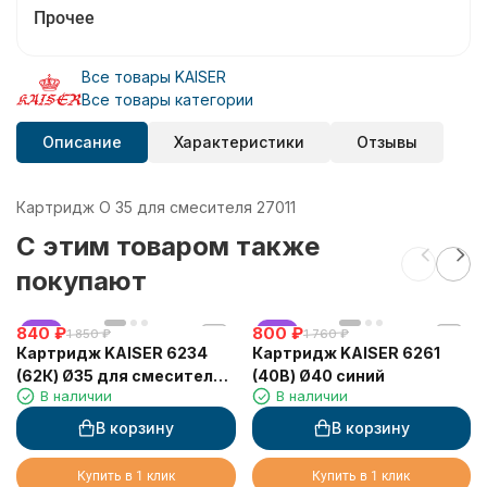
Прочее
Все товары KAISER
Все товары категории
Описание
Характеристики
Отзывы
Картридж O 35 для смесителя 27011
C этим товаром также
покупают
840
хит
₽
800
хит
₽
1 850
₽
1 760
₽
Картридж KAISER 6234
Картридж KAISER 6261
(62К) Ø35 для смесителей
(40В) Ø40 синий
В наличии
В наличии
серии 62/71111
В корзину
В корзину
Купить в 1 клик
Купить в 1 клик