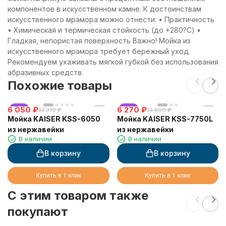
компонентов в искусственном камне. К достоинствам
искусственного мрамора можно отнести: • Практичность
• Химическая и термическая стойкость (до +280?С) •
Гладкая, непористая поверхность Важно! Мойка из
искусственного мрамора требует бережный уход.
Рекомендуем ухаживать мягкой губкой без использования
абразивных средств.
Похожие товары
6 050
хит
₽
6 270
хит
₽
13 310
₽
13 800
₽
Мойка KAISER KSS-6050
Мойка KAISER KSS-7750L
из нержавейки
из нержавейки
В наличии
В наличии
В корзину
В корзину
Купить в 1 клик
Купить в 1 клик
C этим товаром также
покупают