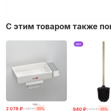
C этим товаром также п
хит
2 078
₽
940
₽
-55%
4 580
₽
-55%
2 070
₽