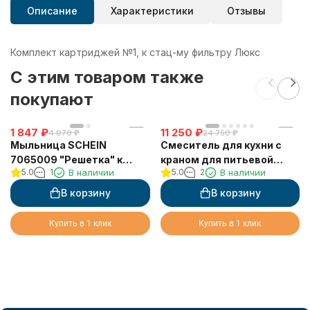
Описание
Характеристики
Отзывы
Комплект картриджей №1, к стац-му фильтру Люкс
C этим товаром также
покупают
1 847
₽
11 250
₽
4 070
₽
24 750
₽
Мыльница SCHEIN
Смеситель для кухни с
7065009 "Решетка" к
краном для питьевой
5.0
1
В наличии
5.0
2
В наличии
стене
воды VIKO V-5504
В корзину
В корзину
Купить в 1 клик
Купить в 1 клик