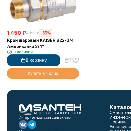
1 450
₽
-55%
3 190
₽
Кран шаровый KAISER 822-3/4
Американка 3/4"
В наличии
В корзину
Купить в 1 клик
Катало
Смесител
Инженерн
Интернет-магазин сантехники
Новинки
Аксессуар