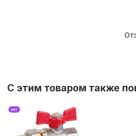
От
C этим товаром также п
хит