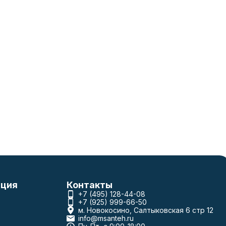
ция
Контакты
+7 (495) 128-44-08
+7 (925) 999-66-50
м. Новокосино, Салтыковская 6 стр 12
info@msanteh.ru