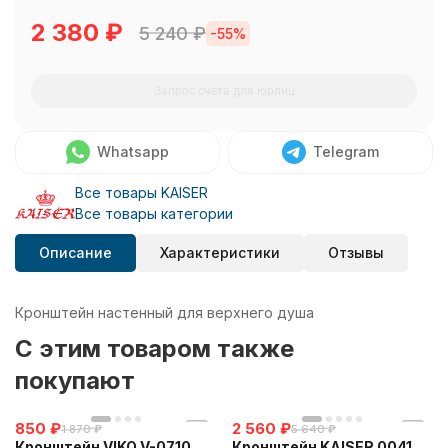
2 380
₽
5 240
₽
-55%
Запрос счета для юрлиц
Whatsapp
Telegram
Все товары KAISER
Все товары категории
Описание
Характеристики
Отзывы
Кронштейн настенный для верхнего душа
C этим товаром также
покупают
850
₽
2 560
₽
1 870
₽
5 640
₽
Кронштейн VIKO V-0710
Кронштейн KAISER 0041