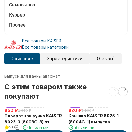
Самовывоз
Курьер
Прочее
Все товары KAISER
Все товары категории
1
Описание
Характеристики
Отзывы
Выпуск для ванны автомат
C этим товаром также
покупают
950
хит
₽
920
хит
₽
2 090
₽
2 030
₽
Поворотная ручка KAISER
Крышка KAISER 8025-1
8023-3 (8003С-3) от
(8004С-1) выпуска
5.0
1
В наличии
В наличии
полуавтомата ванны,
автомат 8004 для ванны,