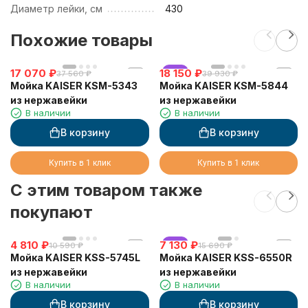
Диаметр лейки, см
430
Похожие товары
17 070
₽
18 150
хит
₽
37 560
₽
39 930
₽
Мойка KAISER KSM-5343
Мойка KAISER KSM-5844
из нержавейки
из нержавейки
В наличии
В наличии
В корзину
В корзину
Купить в 1 клик
Купить в 1 клик
C этим товаром также
покупают
4 810
₽
7 130
хит
₽
10 590
₽
15 690
₽
Мойка KAISER KSS-5745L
Мойка KAISER KSS-6550R
из нержавейки
из нержавейки
В наличии
В наличии
В корзину
В корзину