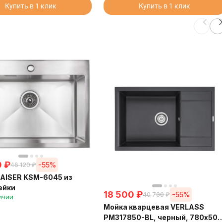
Купить в 1 клик
Купить в 1 клик
0
₽
-55%
46 120
₽
AISER KSM-6045 из
ейки
18 500
₽
-55%
40 700
₽
ичии
Мойка кварцевая VERLASS
PM317850-BL, черный, 780х500