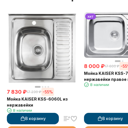
хит
8 000
₽
-5
17 600
₽
Мойка KAISER KSS-7
нержавейки правое
В наличии
7 830
₽
-55%
17 230
₽
Мойка KAISER KSS-6060L из
нержавейки
В наличии
В корзину
В корзину