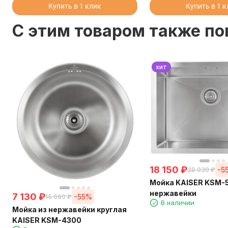
Купить в 1 клик
Купить в 1 
C этим товаром также п
хит
18 150
₽
-5
39 930
₽
Мойка KAISER KSM-
нержавейки
7 130
₽
-55%
15 690
₽
В наличии
Мойка из нержавейки круглая
KAISER KSM-4300