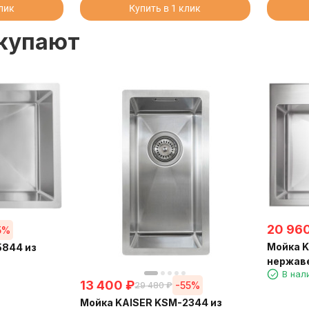
клик
Купить в 1 клик
окупают
20 96
5%
Мойка K
5844 из
нержав
В нал
13 400
₽
-55%
29 480
₽
Мойка KAISER KSM-2344 из