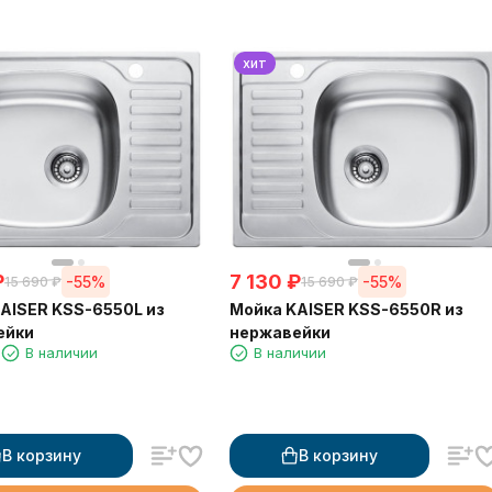
хит
₽
7 130
₽
-55%
-55%
15 690
₽
15 690
₽
AISER KSS-6550L из
Мойка KAISER KSS-6550R из
ейки
нержавейки
1
В наличии
В наличии
В корзину
В корзину