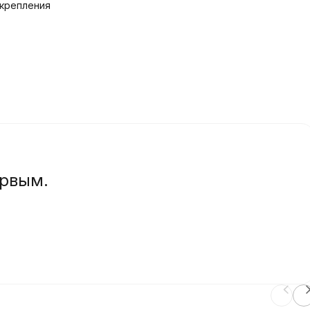
 крепления
ервым.