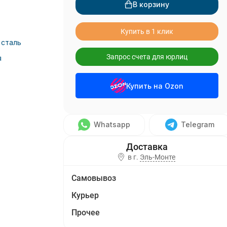
В корзину
Купить в 1 клик
сталь
Запрос счета для юрлиц
я
Купить на Ozon
Whatsapp
Telegram
в г.
Эль-Монте
Самовывоз
Курьер
Прочее