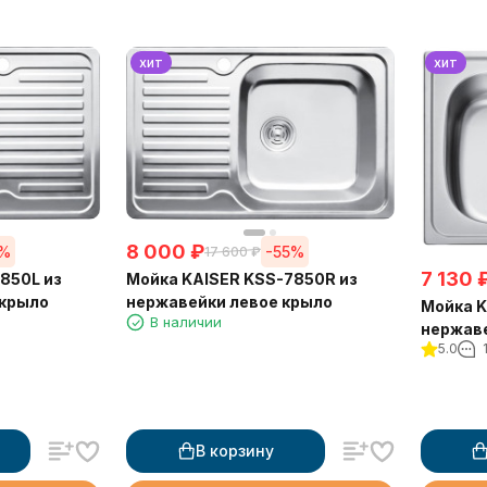
хит
хит
8 000
₽
5%
-55%
17 600
₽
7 130
850L из
Мойка KAISER KSS-7850R из
 крыло
нержавейки левое крыло
Мойка K
В наличии
нержав
5.0
В корзину