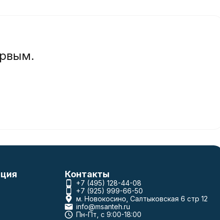
ервым.
ция
Контакты
+7 (495) 128-44-08
+7 (925) 999-66-50
м. Новокосино, Салтыковская 6 стр 12
info@msanteh.ru
Пн-Пт, с 9:00-18:00