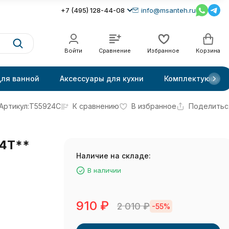
+7 (495) 128-44-08
info@msanteh.ru
Войти
Сравнение
Избранное
Корзина
для ванной
Аксессуары для кухни
Комплектующие
Артикул:
T55924C
К сравнению
В избранное
Поделитьс
4Т**
Наличие на складе:
В наличии
910
₽
2 010
₽
-55%