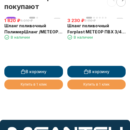
покупают
1 820
хит
₽
3 230
₽
4 010
₽
7 110
₽
Шланг поливочный
Шланг поливочный
ПолимерШланг /МЕТЕОР/
Forplast МЕТЕОР ПВХ 3/4"
В наличии
В наличии
МЕТ-3/4*25м 3/4" (19 мм)
(19мм) 50 метров
В корзину
В корзину
Купить в 1 клик
Купить в 1 клик