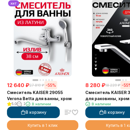
хит
12 640
₽
8 280
₽
-55%
-55
27 810
₽
18 220
₽
Смеситель KAISER 29055
Смеситель KAISER 3
Verona Betta для ванны, хром
для раковины, хром
5.0
2
В наличии
В наличии
В корзину
В корзину
Купить в 1 клик
Купить в 1 